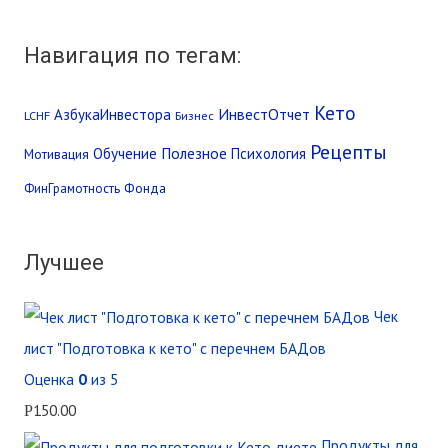
Навигация по тегам:
Кето
ИнвестОтчет
АзбукаИнвестора
LCHF
Бизнес
Рецепты
Обучение
Полезное
Психология
Мотивация
Фонда
ФинГрамотность
Лучшее
Чек
лист "Подготовка к кето" с перечнем БАДов
Оценка
0
из 5
150.00
Р
Продукты для