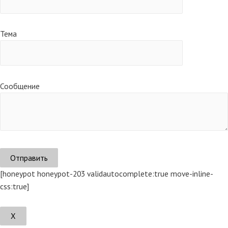
Тема
Сообщение
[honeypot honeypot-203 validautocomplete:true move-inline-
css:true]
Х