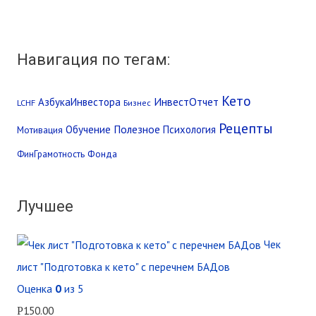
Навигация по тегам:
Кето
ИнвестОтчет
АзбукаИнвестора
LCHF
Бизнес
Рецепты
Обучение
Полезное
Психология
Мотивация
Фонда
ФинГрамотность
Лучшее
Чек
лист "Подготовка к кето" с перечнем БАДов
Оценка
0
из 5
150.00
Р