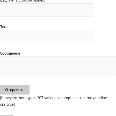
Ваш e-mail (обязательно)
Тема
Сообщение
[honeypot honeypot-203 validautocomplete:true move-inline-
css:true]