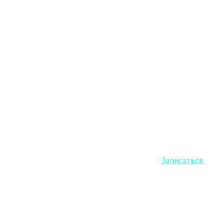
Старт Кето курса уже завтра! Успеваем
Записаться
.