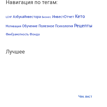
Навигация по тегам:
Кето
ИнвестОтчет
АзбукаИнвестора
LCHF
Бизнес
Рецепты
Обучение
Полезное
Психология
Мотивация
Фонда
ФинГрамотность
Лучшее
Чек лист