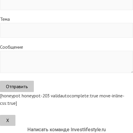
Тема
Сообщение
[honeypot honeypot-203 validautocomplete:true move-inline-
css:true]
Х
Написать команде Investlifestyle.ru