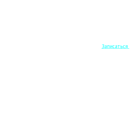
Старт Кето курса уже завтра! Успеваем
Записаться
.