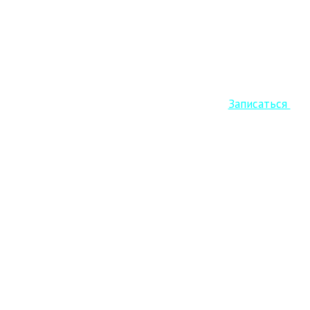
Старт Кето курса уже завтра! Успеваем
Записаться
.