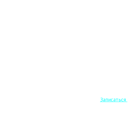
Старт Кето курса уже завтра! Успеваем
Записаться
.