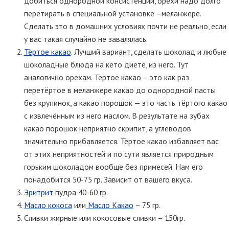
добиться однородной консистенции, орехи надо долго
перетирать в специальной установке –меланжере.
Сделать это в домашних условиях почти не реально, если
у вас такая случайно не завалялась.
Тёртое какао
. Лучший вариант, сделать шоколад и любые
шоколадные блюда на кето диете, из него. Тут
аналогично орехам. Тёртое какао – это как раз
перетёртое в меланжере какао до однородной пасты
без крупинок, а какао порошок — это часть тёртого какао
с извлечённым из него маслом. В результате на зубах
какао порошок неприятно скрипит, а углеводов
значительно прибавляется. Тёртое какао избавляет вас
от этих неприятностей и по сути является природным
горьким шоколадом вообще без примесей. Нам его
понадобится 50-75 гр. Зависит от вашего вкуса.
Эритрит
пудра 40-60 гр.
Масло кокоса
или
Масло Какао
– 75 гр.
Сливки жирные или кокосовые сливки – 150гр.